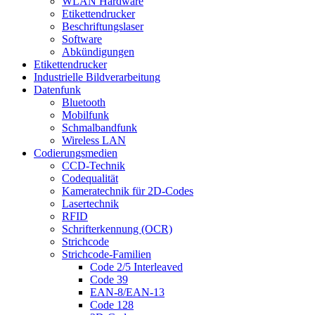
WLAN Hardware
Etikettendrucker
Beschriftungslaser
Software
Abkündigungen
Etikettendrucker
Industrielle Bildverarbeitung
Datenfunk
Bluetooth
Mobilfunk
Schmalbandfunk
Wireless LAN
Codierungs­medien
CCD-Technik
Codequalität
Kameratechnik für 2D-Codes
Lasertechnik
RFID
Schrifterkennung (OCR)
Strichcode
Strichcode-Familien
Code 2/5 Interleaved
Code 39
EAN-8/EAN-13
Code 128