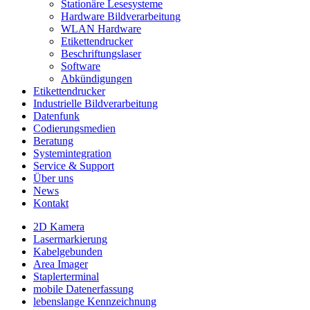
Stationäre Lesesysteme
Hardware Bildverarbeitung
WLAN Hardware
Etikettendrucker
Beschriftungslaser
Software
Abkündigungen
Etikettendrucker
Industrielle Bildverarbeitung
Datenfunk
Codierungs­medien
Beratung
System­integration
Service & Support
Über uns
News
Kontakt
2D Kamera
Lasermarkierung
Kabelgebunden
Area Imager
Staplerterminal
mobile Datenerfassung
lebenslange Kennzeichnung