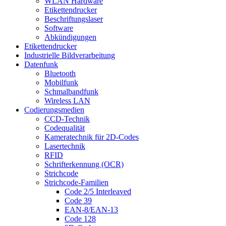
WLAN Hardware
Etikettendrucker
Beschriftungslaser
Software
Abkündigungen
Etikettendrucker
Industrielle Bildverarbeitung
Datenfunk
Bluetooth
Mobilfunk
Schmalbandfunk
Wireless LAN
Codierungs­medien
CCD-Technik
Codequalität
Kameratechnik für 2D-Codes
Lasertechnik
RFID
Schrifterkennung (OCR)
Strichcode
Strichcode-Familien
Code 2/5 Interleaved
Code 39
EAN-8/EAN-13
Code 128