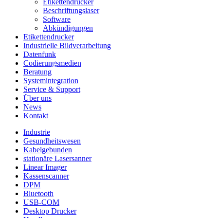
Etikettendrucker
Beschriftungslaser
Software
Abkündigungen
Etikettendrucker
Industrielle Bildverarbeitung
Datenfunk
Codierungs­medien
Beratung
System­integration
Service & Support
Über uns
News
Kontakt
Industrie
Gesundheitswesen
Kabelgebunden
stationäre Lasersanner
Linear Imager
Kassenscanner
DPM
Bluetooth
USB-COM
Desktop Drucker