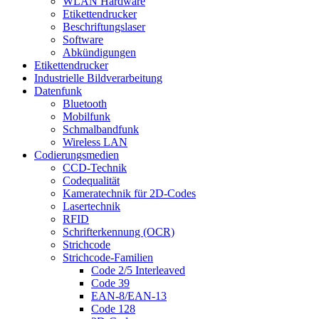
WLAN Hardware
Etikettendrucker
Beschriftungslaser
Software
Abkündigungen
Etikettendrucker
Industrielle Bildverarbeitung
Datenfunk
Bluetooth
Mobilfunk
Schmalbandfunk
Wireless LAN
Codierungs­medien
CCD-Technik
Codequalität
Kameratechnik für 2D-Codes
Lasertechnik
RFID
Schrifterkennung (OCR)
Strichcode
Strichcode-Familien
Code 2/5 Interleaved
Code 39
EAN-8/EAN-13
Code 128