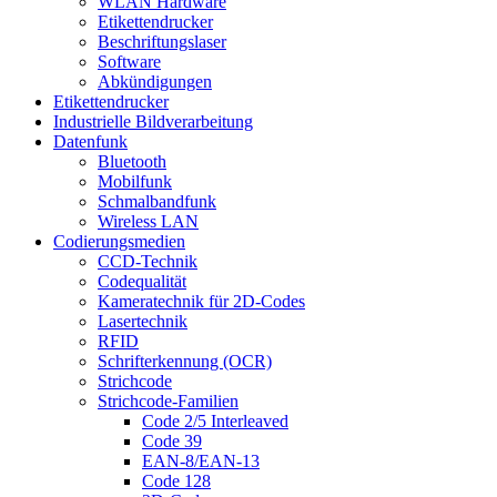
WLAN Hardware
Etikettendrucker
Beschriftungslaser
Software
Abkündigungen
Etikettendrucker
Industrielle Bildverarbeitung
Datenfunk
Bluetooth
Mobilfunk
Schmalbandfunk
Wireless LAN
Codierungs­medien
CCD-Technik
Codequalität
Kameratechnik für 2D-Codes
Lasertechnik
RFID
Schrifterkennung (OCR)
Strichcode
Strichcode-Familien
Code 2/5 Interleaved
Code 39
EAN-8/EAN-13
Code 128