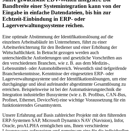
Bandbreite einer Systemintegration kann von der
Eingabe in einfache Datendateien, bis hin zur
Echtzeit-Einbindung in ERP- oder
Lagerverwaltungs­systeme reichen.
Eine optimale Abstimmung der Identifikationslösung auf die
einzelnen Arbeitsabläufe im Unternehmen, führt zu einer
Arbeitserleichterung für den Bediener und einer Erhöhung der
Wirtschaftlichkeit. In Betracht gezogen werden auch
unterschiedliche Anforderungen und gesetzliche Vorschriften aus
den verschiedenen Branchen, wie z. B. aus dem Medizin-,
Lebensmittel- oder Automobilbereich. Wesentlich sind tiefgreifende
Branchenkenntnisse, Kenntnisse der eingesetzten ERP- oder
Lagerverwaltungssysteme und der Identifikationslösungen, um eine
durchgängige und ideal aufeinander abgestimmte Gesamtlösung zu
erreichen. Beispielsweise ist bei der Automatisierungstechnik die
Integration industrieller Bussysteme (wie z. B. Profibus, CAN-Bus,
Profi­net, Ethernet, DeviceNet) eine wichtige Voraussetzung für ein
funktionierendes Gesamtsystem.
Unsere Erfahrung auf Basis zahlreicher Projekte mit den führenden
ERP-Systemen SAP, Microsoft Dynamics NAV (Navision), Infor,
Oracle, proALPHA ermöglichen uns, Ihnen verschiedene
Lösungswege aufzuzeigen und gemeinsam eine für die individuellen