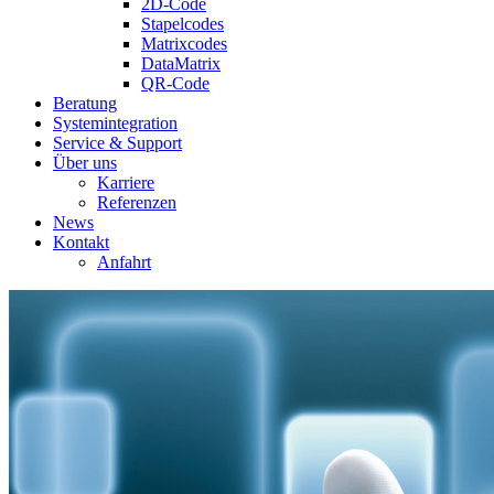
2D-Code
Stapelcodes
Matrixcodes
DataMatrix
QR-Code
Beratung
System­integration
Service & Support
Über uns
Karriere
Referenzen
News
Kontakt
Anfahrt