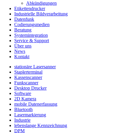
Abkündigungen
Etikettendrucker
Industrielle Bildverarbeitung
Datenfunk
Codierungs­medien
Beratung
System­integration
Service & Support
Über uns
News
Kontakt
stationäre Lasersanner
Staplerterminal
Kassenscanner
Funkscanner
Desktop Drucker
Software
2D Kamera
mobile Datenerfassung
Bluetooth
Lasermarkierung
Industrie
lebenslange Kennzeichnung
DPM