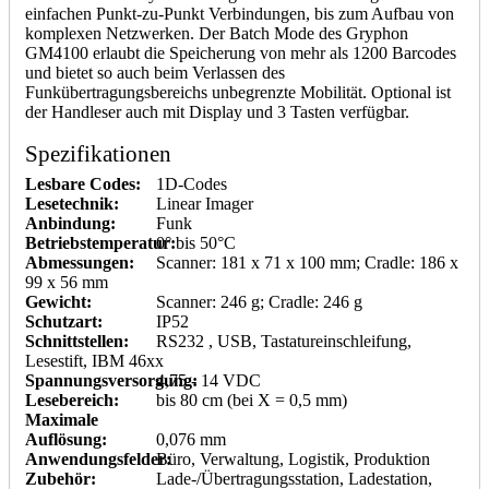
einfachen Punkt-zu-Punkt Verbindungen, bis zum Aufbau von
komplexen Netzwerken. Der Batch Mode des Gryphon
GM4100 erlaubt die Speicherung von mehr als 1200 Barcodes
und bietet so auch beim Verlassen des
Funkübertragungsbereichs unbegrenzte Mobilität. Optional ist
der Handleser auch mit Display und 3 Tasten verfügbar.
Spezifikationen
Lesbare Codes:
1D-Codes
Lesetechnik:
Linear Imager
Anbindung:
Funk
Betriebstemperatur:
0° bis 50°C
Abmessungen:
Scanner: 181 x 71 x 100 mm; Cradle: 186 x
99 x 56 mm
Gewicht:
Scanner: 246 g; Cradle: 246 g
Schutzart:
IP52
Schnittstellen:
RS232 , USB, Tastatureinschleifung,
Lesestift, IBM 46xx
Spannungsversorgung:
4,75 - 14 VDC
Lesebereich:
bis 80 cm (bei X = 0,5 mm)
Maximale
Auflösung:
0,076 mm
Anwendungsfelder:
Büro, Verwaltung, Logistik, Produktion
Zubehör:
Lade-/Übertragungsstation, Ladestation,