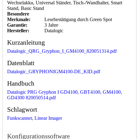
Wechselakku, Universal Ständer, Tisch-/Wandhalter, Smart
Stand, Basic Stand
Besondere
Merkmale:
Lesebestätigung durch Green Spot
Garantie:
3 Jahre
Hersteller:
Datalogic
Kurzanleitung
Datalogic_QRG_Gryphon_I_GM4100_820051314.pdf
Datenblatt
Datalogic_GRYPHONIGM4100-DE_KID.pdf
Handbuch
Datalogic PRG Gryphon I GD4100, GBT4100, GM4100,
GD4300 820050514.pdf
Schlagwort
Funkscanner
,
Linear Imager
Konfigurationssoftware