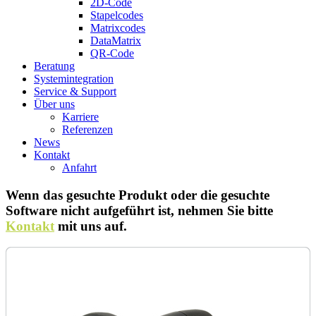
2D-Code
Stapelcodes
Matrixcodes
DataMatrix
QR-Code
Beratung
System­integration
Service & Support
Über uns
Karriere
Referenzen
News
Kontakt
Anfahrt
Wenn das gesuchte Produkt oder die gesuchte
Software nicht aufgeführt ist, nehmen Sie bitte
Kontakt
mit uns auf.