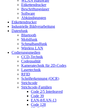
WLAN Hardware
Etikettendrucker
Beschriftungslaser
Software
Abkündigungen
Etikettendrucker
Industrielle Bildverarbeitung
Datenfunk
Bluetooth
Mobilfunk
Schmalbandfunk
Wireless LAN
Codierungs­medien
CCD-Technik
Codequalität
Kameratechnik für 2D-Codes
Lasertechnik
RFID
Schrifterkennung (OCR)
Strichcode
Strichcode-Familien
Code 2/5 Interleaved
Code 39
EAN-8/EAN-13
Code 128