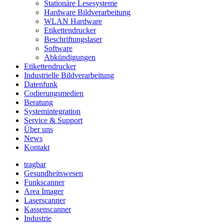
Stationäre Lesesysteme
Hardware Bildverarbeitung
WLAN Hardware
Etikettendrucker
Beschriftungslaser
Software
Abkündigungen
Etikettendrucker
Industrielle Bildverarbeitung
Datenfunk
Codierungs­medien
Beratung
System­integration
Service & Support
Über uns
News
Kontakt
tragbar
Gesundheitswesen
Funkscanner
Area Imager
Laserscanner
Kassenscanner
Industrie