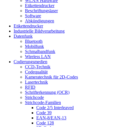
WLAN Hardware
Etikettendrucker
Beschriftungslaser
Software
Abkündigungen
Etikettendrucker
Industrielle Bildverarbeitung
Datenfunk
Bluetooth
Mobilfunk
Schmalbandfunk
Wireless LAN
Codierungs­medien
CCD-Technik
Codequalität
Kameratechnik für 2D-Codes
Lasertechnik
RFID
Schrifterkennung (OCR)
Strichcode
Strichcode-Familien
Code 2/5 Interleaved
Code 39
EAN-8/EAN-13
Code 128