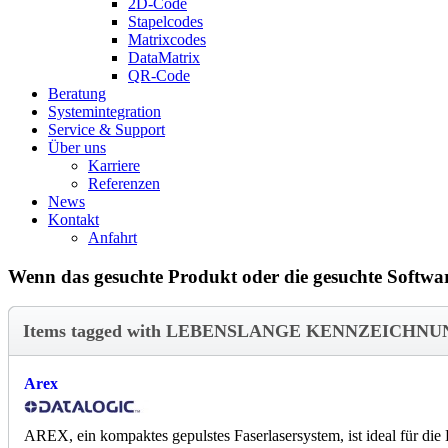
2D-Code
Stapelcodes
Matrixcodes
DataMatrix
QR-Code
Beratung
System­integration
Service & Support
Über uns
Karriere
Referenzen
News
Kontakt
Anfahrt
Wenn das gesuchte Produkt oder die gesuchte Software
Items tagged with LEBENSLANGE KENNZEICHN
Arex
AREX, ein kompaktes gepulstes Faserlasersystem, ist ideal für die