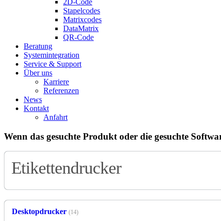
2D-Code
Stapelcodes
Matrixcodes
DataMatrix
QR-Code
Beratung
System­integration
Service & Support
Über uns
Karriere
Referenzen
News
Kontakt
Anfahrt
Wenn das gesuchte Produkt oder die gesuchte Software
Etikettendrucker
Desktopdrucker
(14)