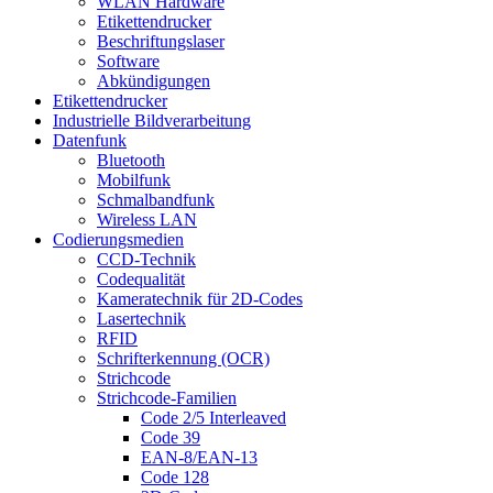
WLAN Hardware
Etikettendrucker
Beschriftungslaser
Software
Abkündigungen
Etikettendrucker
Industrielle Bildverarbeitung
Datenfunk
Bluetooth
Mobilfunk
Schmalbandfunk
Wireless LAN
Codierungs­medien
CCD-Technik
Codequalität
Kameratechnik für 2D-Codes
Lasertechnik
RFID
Schrifterkennung (OCR)
Strichcode
Strichcode-Familien
Code 2/5 Interleaved
Code 39
EAN-8/EAN-13
Code 128