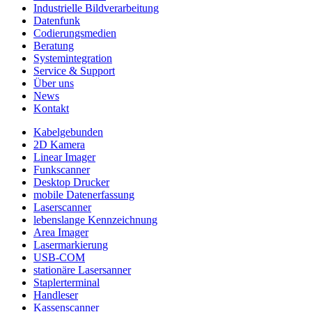
Industrielle Bildverarbeitung
Datenfunk
Codierungs­medien
Beratung
System­integration
Service & Support
Über uns
News
Kontakt
Kabelgebunden
2D Kamera
Linear Imager
Funkscanner
Desktop Drucker
mobile Datenerfassung
Laserscanner
lebenslange Kennzeichnung
Area Imager
Lasermarkierung
USB-COM
stationäre Lasersanner
Staplerterminal
Handleser
Kassenscanner