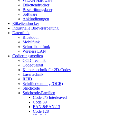
WLAN Hardware
Etikettendrucker
Beschriftungslaser
Software
Abkündigungen
Etikettendrucker
Industrielle Bildverarbeitung
Datenfunk
Bluetooth
Mobilfunk
Schmalbandfunk
Wireless LAN
Codierungs­medien
CCD-Technik
Codequalität
Kameratechnik für 2D-Codes
Lasertechnik
RFID
Schrifterkennung (OCR)
Strichcode
Strichcode-Familien
Code 2/5 Interleaved
Code 39
EAN-8/EAN-13
Code 128