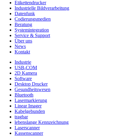
Etikettendrucker
Industrielle Bildverarbeitung
Datenfunk
Codierungs­medien
Beratung
System­integration
Service & Support
Über uns
News
Kontakt
Industrie
USB-COM
2D Kamera
Software
Desktop Drucker
Gesundheitswesen
Bluetooth
Lasermarkierung
Linear Imager
Kabelgebunden
tragbar
lebenslange Kennzeichnung
Laserscanner
Kassenscanner