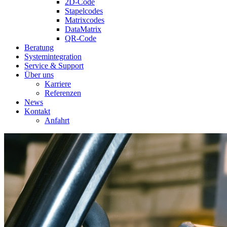
2D-Code
Stapelcodes
Matrixcodes
DataMatrix
QR-Code
Beratung
System­integration
Service & Support
Über uns
Karriere
Referenzen
News
Kontakt
Anfahrt