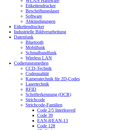
WLAN Hardware
Etikettendrucker
Beschriftungslaser
Software
Abkündigungen
Etikettendrucker
Industrielle Bildverarbeitung
Datenfunk
Bluetooth
Mobilfunk
Schmalbandfunk
Wireless LAN
Codierungs­medien
CCD-Technik
Codequalität
Kameratechnik für 2D-Codes
Lasertechnik
RFID
Schrifterkennung (OCR)
Strichcode
Strichcode-Familien
Code 2/5 Interleaved
Code 39
EAN-8/EAN-13
Code 128