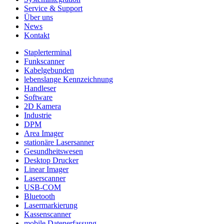
Service & Support
Über uns
News
Kontakt
Staplerterminal
Funkscanner
Kabelgebunden
lebenslange Kennzeichnung
Handleser
Software
2D Kamera
Industrie
DPM
Area Imager
stationäre Lasersanner
Gesundheitswesen
Desktop Drucker
Linear Imager
Laserscanner
USB-COM
Bluetooth
Lasermarkierung
Kassenscanner
mobile Datenerfassung