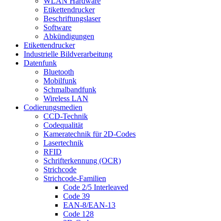
WLAN Hardware
Etikettendrucker
Beschriftungslaser
Software
Abkündigungen
Etikettendrucker
Industrielle Bildverarbeitung
Datenfunk
Bluetooth
Mobilfunk
Schmalbandfunk
Wireless LAN
Codierungs­medien
CCD-Technik
Codequalität
Kameratechnik für 2D-Codes
Lasertechnik
RFID
Schrifterkennung (OCR)
Strichcode
Strichcode-Familien
Code 2/5 Interleaved
Code 39
EAN-8/EAN-13
Code 128