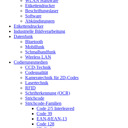
WLAN Hardware
Etikettendrucker
Beschriftungslaser
Software
Abkündigungen
Etikettendrucker
Industrielle Bildverarbeitung
Datenfunk
Bluetooth
Mobilfunk
Schmalbandfunk
Wireless LAN
Codierungs­medien
CCD-Technik
Codequalität
Kameratechnik für 2D-Codes
Lasertechnik
RFID
Schrifterkennung (OCR)
Strichcode
Strichcode-Familien
Code 2/5 Interleaved
Code 39
EAN-8/EAN-13
Code 128