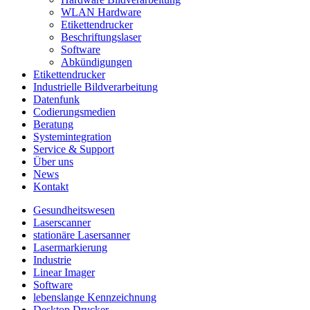
WLAN Hardware
Etikettendrucker
Beschriftungslaser
Software
Abkündigungen
Etikettendrucker
Industrielle Bildverarbeitung
Datenfunk
Codierungs­medien
Beratung
System­integration
Service & Support
Über uns
News
Kontakt
Gesundheitswesen
Laserscanner
stationäre Lasersanner
Lasermarkierung
Industrie
Linear Imager
Software
lebenslange Kennzeichnung
Desktop Drucker