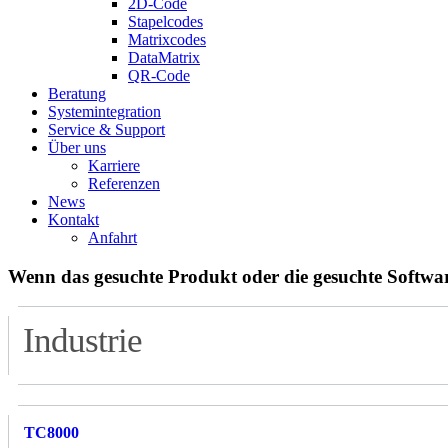
2D-Code
Stapelcodes
Matrixcodes
DataMatrix
QR-Code
Beratung
System­integration
Service & Support
Über uns
Karriere
Referenzen
News
Kontakt
Anfahrt
Wenn das gesuchte Produkt oder die gesuchte Software
Industrie
TC8000