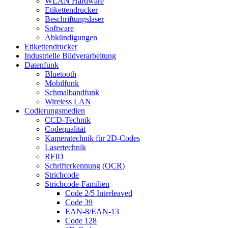
WLAN Hardware
Etikettendrucker
Beschriftungslaser
Software
Abkündigungen
Etikettendrucker
Industrielle Bildverarbeitung
Datenfunk
Bluetooth
Mobilfunk
Schmalbandfunk
Wireless LAN
Codierungs­medien
CCD-Technik
Codequalität
Kameratechnik für 2D-Codes
Lasertechnik
RFID
Schrifterkennung (OCR)
Strichcode
Strichcode-Familien
Code 2/5 Interleaved
Code 39
EAN-8/EAN-13
Code 128